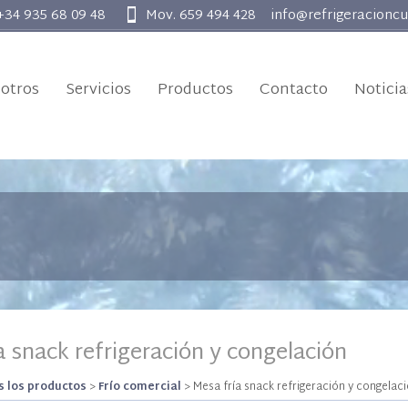
 +34 935 68 09 48
Mov. 659 494 428
info@refrigeracionc
otros
Servicios
Productos
Contacto
Noticia
a snack refrigeración y congelación
 los productos
>
Frío comercial
>
Mesa fría snack refrigeración y congelac