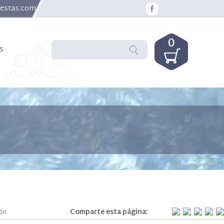
uestas.com
0
s
Comparte esta página:
ión