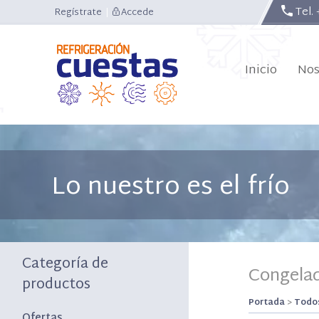
Tel.
Regístrate
|
Accede
Inicio
Nos
Lo nuestro es el frío
Categoría de
Congela
productos
Portada
>
Todos
Ofertas