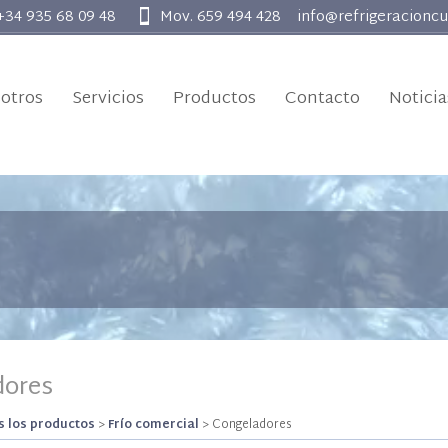
 +34 935 68 09 48
Mov. 659 494 428
info@refrigeracionc
otros
Servicios
Productos
Contacto
Noticia
dores
 los productos
>
Frío comercial
>
Congeladores