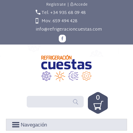
Regístrate
|
Accede
Tel. +34 935 68 09 48
Mov. 659 494 428
info@refrigeracioncuestas.com
0
Navegación