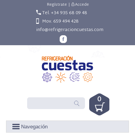
Regístrate
|
Accede
Tel. +34 935 68 09 48
Mov. 659 494 428
info@refrigeracioncuestas.com
0
Navegación