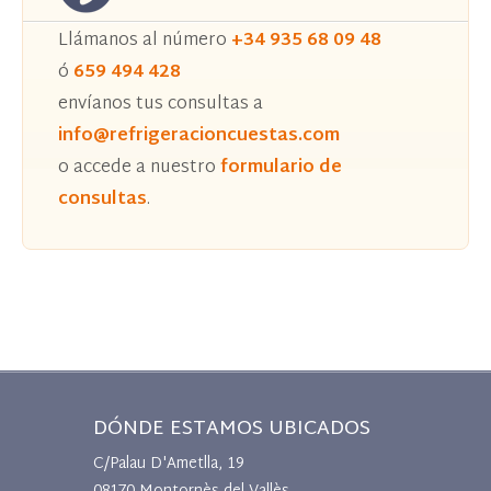
Llámanos al número
+34 935 68 09 48
ó
659 494 428
envíanos tus consultas a
info@refrigeracioncuestas.com
o accede a nuestro
formulario de
consultas
.
DÓNDE ESTAMOS UBICADOS
C/Palau D'Ametlla, 19