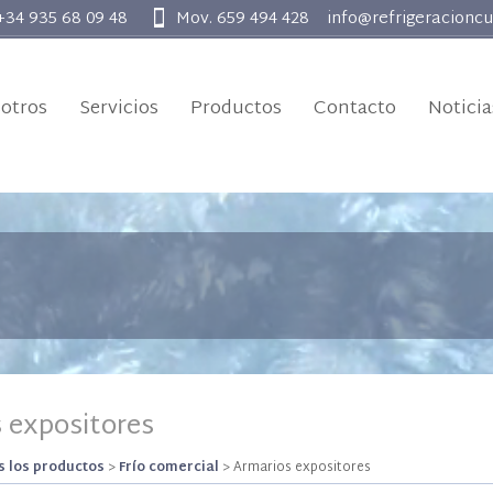
 +34 935 68 09 48
Mov. 659 494 428
info@refrigeracionc
otros
Servicios
Productos
Contacto
Noticia
 expositores
 los productos
>
Frío comercial
>
Armarios expositores