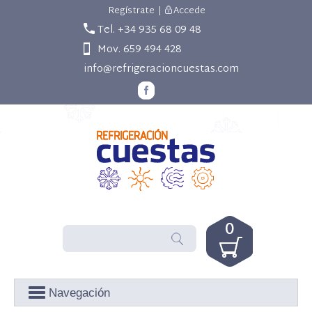
Regístrate
|
Accede
Tel. +34 935 68 09 48
Mov. 659 494 428
info@refrigeracioncuestas.com
0
Navegación