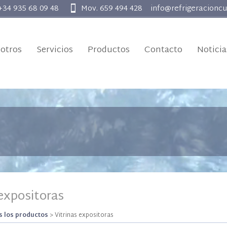
 +34 935 68 09 48
Mov. 659 494 428
info@refrigeracionc
otros
Servicios
Productos
Contacto
Noticia
 expositoras
 los productos
>
Vitrinas expositoras