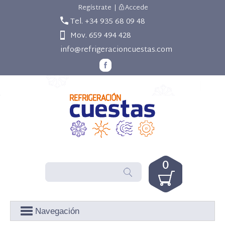
Regístrate
|
Accede
Tel. +34 935 68 09 48
Mov. 659 494 428
info@refrigeracioncuestas.com
0
Navegación