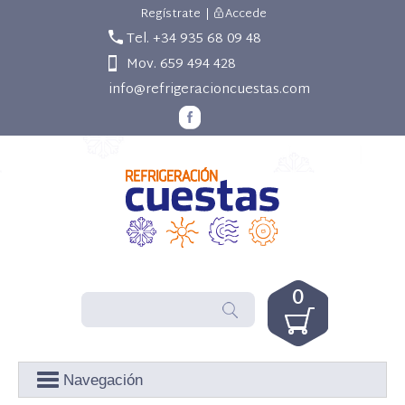
Regístrate
|
Accede
Tel. +34 935 68 09 48
Mov. 659 494 428
info@refrigeracioncuestas.com
0
Navegación