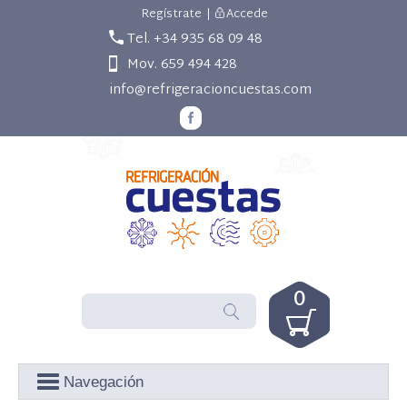
Regístrate
|
Accede
Tel. +34 935 68 09 48
Mov. 659 494 428
info@refrigeracioncuestas.com
0
Navegación