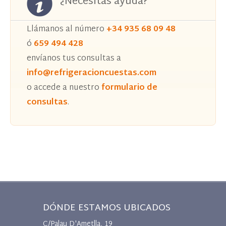
¿Necesitas ayuda?
Llámanos al número
+34 935 68 09 48
ó
659 494 428
envíanos tus consultas a
info@refrigeracioncuestas.com
o accede a nuestro
formulario de
consultas
.
DÓNDE ESTAMOS UBICADOS
C/Palau D'Ametlla, 19