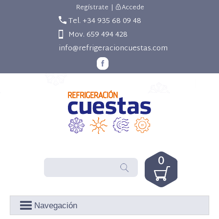
Regístrate
|
Accede
Tel. +34 935 68 09 48
Mov. 659 494 428
info@refrigeracioncuestas.com
0
Navegación