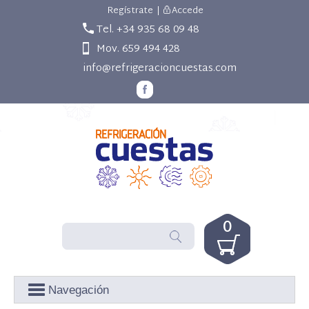
Regístrate
|
Accede
Tel. +34 935 68 09 48
Mov. 659 494 428
info@refrigeracioncuestas.com
0
Navegación