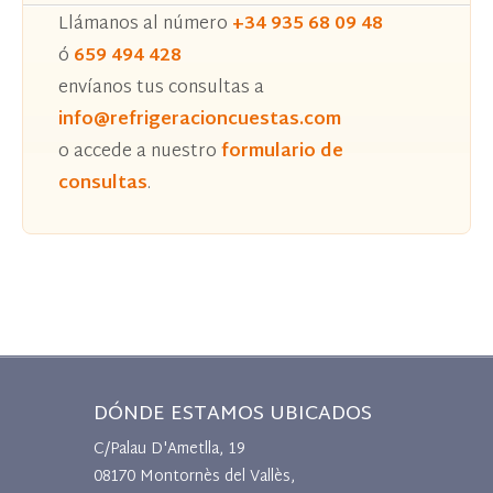
Llámanos al número
+34 935 68 09 48
ó
659 494 428
envíanos tus consultas a
info@refrigeracioncuestas.com
o accede a nuestro
formulario de
consultas
.
DÓNDE ESTAMOS UBICADOS
C/Palau D'Ametlla, 19
08170 Montornès del Vallès,